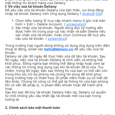
mật thông tin khách hàng của Deliany
f. Về việc xoá tài khoản Deliany
Để yêu cầu xóa tài khoản Deliany của bản thân, vui lòng đăng
nhập tài khoản Deliany trên Ứng dụng Deliany (
Android
iOS
).
Chọn biểu tượng ☰ truy cập nhanh menu ở góc trái màn
hình > Edit > Delete Account. (
screenshot
)
Xác nhận xóa tài khoản. Người dùng đọc kỹ hướng dẫn
được hiển thị trong pop-up xác nhận và bấm Delete nếu
xác nhận xóa tài khoản, hoặc chọn Continue để huỷ yêu
cầu xóa tài khoản. (
screenshot
)
Trong trường hợp người dùng không sử dụng ứng dụng trên điện
thoại di động, email vào
hello@deliany.co
để yêu cầu xoá tài
khoản.
Deliany sẽ cần 90 ngày để thực hiện xóa dữ liệu tài khoản. Sau
90 ngày, việc xóa tài khoản Deliany là vĩnh viễn và không thể
khôi phục. Đồng nghĩa bạn không thể đăng nhập hoặc xem lại
các thông tin trong ứng dụng sau khi tài khoản đã bị xóa. Tuy
nhiên, trong 90 ngày, bản sao thông tin của bạn có thể vẫn còn
trong kho lưu trữ dự phòng mà chúng tôi dùng để khôi phục
trong trường hợp có thảm họa, lỗi phần mềm hoặc sự cố mất dữ
liệu khác. Chúng tôi cũng có thể giữ lại thông tin của bạn phòng
khi có vấn đề pháp lý, vi phạm điều khoản hoặc để tránh phá
hoại.
Sau khi bạn đã hủy tài khoản Deliany hiện tại, Deliany có quyền
từ chối những yêu cầu thiết lập tài khoản mới của bạn trong
tương lai
2. Chính sách bảo mật thanh toán