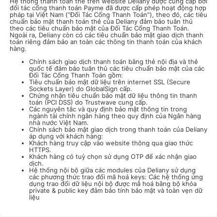
Hệ thống thanh toán thẻ trên website Deliany được cung cấp bởi
đối tác cổng thanh toán Payme đã được cấp phép hoạt động hợp
pháp tại Việt Nam (“Đối Tác Cổng Thanh Toán”), theo đó, các tiêu
chuẩn bảo mật thanh toán thẻ của Deliany đảm bảo tuân thủ
theo các tiêu chuẩn bảo mật của Đối Tác Cổng Thanh Toán.
Ngoài ra, Deliany còn có các tiêu chuẩn bảo mật giao dịch thanh
toán riêng đảm bảo an toàn các thông tin thanh toán của khách
hàng.
Chính sách giao dịch thanh toán bằng thẻ nội địa và thẻ
quốc tế đảm bảo tuân thủ các tiêu chuẩn bảo mật của các
Đối Tác Cổng Thanh Toán gồm:
Tiêu chuẩn bảo mật dữ liệu trên internet SSL (Secure
Sockets Layer) do GlobalSign cấp.
Chứng nhận tiêu chuẩn bảo mật dữ liệu thông tin thanh
toán (PCI DSS) do Trustwave cung cấp.
Các nguyên tắc và quy định bảo mật thông tin trong
ngành tài chính ngân hàng theo quy định của Ngân hàng
nhà nước Việt Nam.
Chính sách bảo mật giao dịch trong thanh toán của Deliany
áp dụng với khách hàng:
Khách hàng truy cập vào website thông qua giao thức
HTTPS.
Khách hàng có tuỳ chọn sử dụng OTP để xác nhận giao
dịch.
Hệ thống nội bộ giữa các modules của Deliany sử dụng
các phương thức trao đổi mã hoá keys: Các hệ thống ứng
dụng trao đổi dữ liệu nội bộ được mã hoá bằng bộ khóa
private & public key đảm bảo tính bảo mật và toàn vẹn dữ
liệu