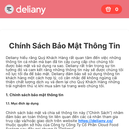
0
Chính Sách Bảo Mật Thông Tin
Deliany hiểu rằng Quý Khách Hàng rất quan tâm đến việc những
thông tin cá nhân mà bạn đã tin cậy cung cấp cho chúng tôi
được bảo mật và sử dụng ra sao. Deliany rất trân trọng sự tin
tưởng đó và cam kết rằng những thông tin này sẽ được chúng tôi
nỗ lực tối đa để bảo mật. Deliany đảm bảo sẽ sử dụng thông tin
khách hàng một cách hợp lý, có cân nhắc để không ngừng cải
thiện chất lượng dịch vụ và đem lại cho Quý Khách Hàng những
trải nghiệm thú vị khi mua sắm tại trang web chúng tôi.
1. Chính sách bảo mật thông tin
1.1. Mục đích áp dụng
Chính sách bảo mật và chia sẻ thông tin này (“Chính Sách”) nhằm
đảm bảo an toàn thông tin liên quan đến các cá nhân tham gia
truy cập và/hoặc giao dịch trên website
https://deliany.co/
thuộc quyền sở hữu của Công ty Công Ty Cổ Phần Cloud Food
System sau đây gọi chung là “Deliany”.