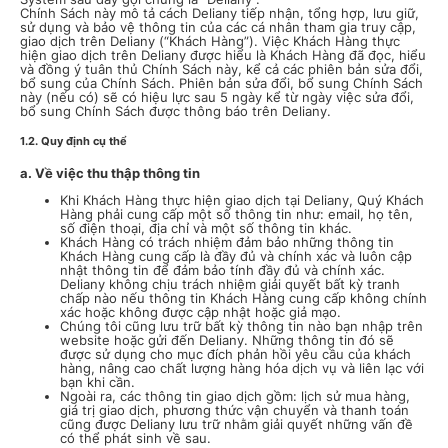
Chính Sách này mô tả cách Deliany tiếp nhận, tổng hợp, lưu giữ,
sử dụng và bảo vệ thông tin của các cá nhân tham gia truy cập,
giao dịch trên Deliany (“Khách Hàng”). Việc Khách Hàng thực
hiện giao dịch trên Deliany được hiểu là Khách Hàng đã đọc, hiểu
và đồng ý tuân thủ Chính Sách này, kể cả các phiên bản sửa đổi,
bổ sung của Chính Sách. Phiên bản sửa đổi, bổ sung Chính Sách
này (nếu có) sẽ có hiệu lực sau 5 ngày kể từ ngày việc sửa đổi,
bổ sung Chính Sách được thông báo trên Deliany.
1.2. Quy định cụ thể
a. Về việc thu thập thông tin
Khi Khách Hàng thực hiện giao dịch tại Deliany, Quý Khách
Hàng phải cung cấp một số thông tin như: email, họ tên,
số điện thoại, địa chỉ và một số thông tin khác.
Khách Hàng có trách nhiệm đảm bảo những thông tin
Khách Hàng cung cấp là đầy đủ và chính xác và luôn cập
nhật thông tin để đảm bảo tính đầy đủ và chính xác.
Deliany không chịu trách nhiệm giải quyết bất kỳ tranh
chấp nào nếu thông tin Khách Hàng cung cấp không chính
xác hoặc không được cập nhật hoặc giả mạo.
Chúng tôi cũng lưu trữ bất kỳ thông tin nào bạn nhập trên
website hoặc gửi đến Deliany. Những thông tin đó sẽ
được sử dụng cho mục đích phản hồi yêu cầu của khách
hàng, nâng cao chất lượng hàng hóa dịch vụ và liên lạc với
bạn khi cần.
Ngoài ra, các thông tin giao dịch gồm: lịch sử mua hàng,
giá trị giao dịch, phương thức vận chuyển và thanh toán
cũng được Deliany lưu trữ nhằm giải quyết những vấn đề
có thể phát sinh về sau.