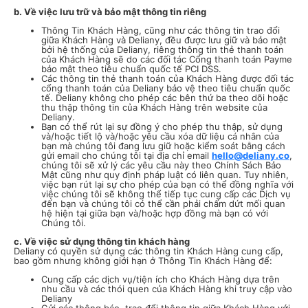
b. Về việc lưu trữ và bảo mật thông tin riêng
Thông Tin Khách Hàng, cũng như các thông tin trao đổi
giữa Khách Hàng và Deliany, đều được lưu giữ và bảo mật
bởi hệ thống của Deliany, riêng thông tin thẻ thanh toán
của Khách Hàng sẽ do các đối tác Cổng thanh toán Payme
bảo mật theo tiêu chuẩn quốc tế PCI DSS.
Các thông tin thẻ thanh toán của Khách Hàng được đối tác
cổng thanh toán của Deliany bảo vệ theo tiêu chuẩn quốc
tế. Deliany không cho phép các bên thứ ba theo dõi hoặc
thu thập thông tin của Khách Hàng trên website của
Deliany.
Bạn có thể rút lại sự đồng ý cho phép thu thập, sử dụng
và/hoặc tiết lộ và/hoặc yêu cầu xóa dữ liệu cá nhân của
bạn mà chúng tôi đang lưu giữ hoặc kiểm soát bằng cách
gửi email cho chúng tôi tại địa chỉ email
hello@deliany.co
,
chúng tôi sẽ xử lý các yêu cầu này theo Chính Sách Bảo
Mật cũng như quy định pháp luật có liên quan. Tuy nhiên,
việc bạn rút lại sự cho phép của bạn có thể đồng nghĩa với
việc chúng tôi sẽ không thể tiếp tục cung cấp các Dịch vụ
đến bạn và chúng tôi có thể cần phải chấm dứt mối quan
hệ hiện tại giữa bạn và/hoặc hợp đồng mà bạn có với
Chúng tôi.
c. Về việc sử dụng thông tin khách hàng
Deliany có quyền sử dụng các thông tin Khách Hàng cung cấp,
bao gồm nhưng không giới hạn ở Thông Tin Khách Hàng để:
Cung cấp các dịch vụ/tiện ích cho Khách Hàng dựa trên
nhu cầu và các thói quen của Khách Hàng khi truy cập vào
Deliany