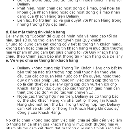
Gửi các thông báo, trao đổi thông tin giữa Khách Hàng với
Deliany
Phát hiện, ngăn chặn các hoạt động giả mạo, phá hoại tài
khoản của Khách Hàng hoặc các hoạt động giả mạo nhận
dạng của Khách Hàng trên Deliany
Liên lạc, hỗ trợ liên lạc và giải quyết với Khách Hàng trong
những trường hợp đặc biệt.
d. Bảo mật thông tin khách hàng
Deliany dùng "Cookie" để giúp cá nhân hóa và nâng cao tối đa
hiệu quả sử dụng thời gian trực tuyến của Quý khách.
Chúng tôi cũng cam kết không cố ý tiết lộ thông tin khách hàng,
không bán hoặc chia sẻ thông tin khách hàng vì mục đích thương
mại vi phạm những cam kết giữa chúng tôi với Quý khách hàng
chiếu theo Chính sách bảo mật thông tin khách hàng của Deliany
e. Về việc chia sẻ thông tin khách hàng
Deliany không cung cấp Thông Tin Khách Hàng cho bất kỳ
bên thứ ba nào trừ trường hợp phải thực hiện theo yêu
cầu của các cơ quan Nhà nước có thẩm quyền, hoặc theo
quy định của pháp luật, hoặc khi việc cung cấp thông tin
đó là cần thiết để Deliany cung cấp dịch vụ/tiện ích cho
Khách Hàng (ví dụ: cung cấp các thông tin giao nhận cần
thiết cho các đơn vị đối tác vận chuyển …).
Ngoài các trường hợp nêu trên, Deliany sẽ có thông báo
cụ thể cho Khách Hàng khi phải tiết lộ Thông Tin Khách
Hàng cho một bên thứ ba. Trong trường hợp này, Deliany
cam kết sẽ chỉ tiết lộ Thông Tin Khách Hàng khi được sự
đồng ý của Khách Hàng.
Nó chắc chắn không bao gồm việc bán, chia sẻ dẫn đến việc làm
lộ thông tin cá nhân của khách hàng vì mục đích thương mại vi
phạm những cam kết được đặt ra trong quy định Chính sách bảo