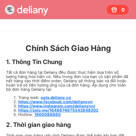
0
Chính Sách Giao Hàng
1. Thông Tin Chung
Tất cả đơn hàng tại Deliany đều được thực hiện dựa trên số
lượng hàng hóa hiện có. Nếu trong đơn của bạn có sản phẩm đã
hết hàng vào thời điểm order, Deliany sẽ thông báo và đổi hoặc
hoàn trả số tiền tương ứng của cả đơn hàng. Áp dụng cho toàn
bộ đơn hàng Deliany tại:
Trang web:
eats.deliany.co
https://www.facebook.com/delianyvn
https://www.instagram.com/delianyvn/
https://zalo.me/1646674675342848202
Hotline:
1900088860
2. Thời gian giao hàng
Thời gian giao hàng ước tính Deliany được thể hiện khi bạn đặt