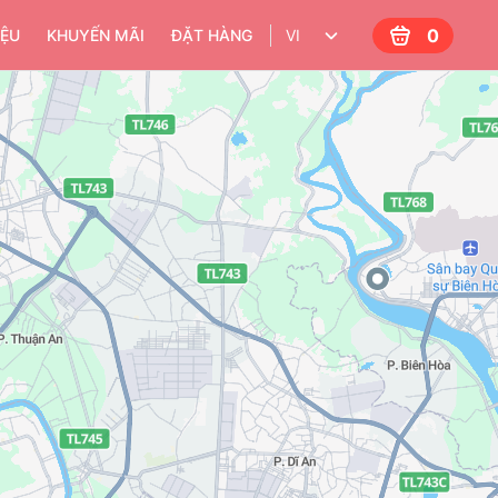
0
IỆU
KHUYẾN MÃI
ĐẶT HÀNG
VI