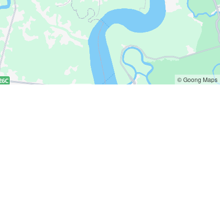
© Goong Maps
h sách
Liên hệ
sách giao hàng
hello@deliany.co
sách thanh toán
0363620388
sách đổi trả
zalo.me/deliany
 sách kiểm hàng
sách bảo mật thông tin