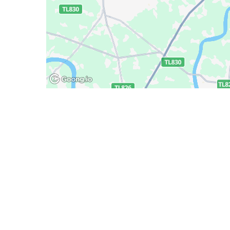
Deliany
Chín
 Minh
Khuyến mãi
Chính 
Tra cứu đơn hàng
Chính 
Chính 
Chính
Chính 