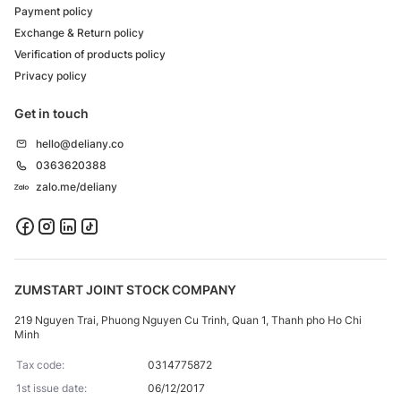
Payment policy
Exchange & Return policy
Verification of products policy
Privacy policy
Get in touch
hello@deliany.co
0363620388
zalo.me/deliany
ZUMSTART JOINT STOCK COMPANY
219 Nguyen Trai, Phuong Nguyen Cu Trinh, Quan 1, Thanh pho Ho Chi
Minh
Tax code:
0314775872
1st issue date:
06/12/2017