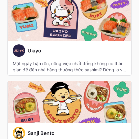
that are as innovative as they are comforting. 

Step into zumwhere, where the city's energy meets the 
calm of a resort. Here, modern sophistication and urban 
comfort come together to create unforgettable 
moments. Join us and discover your perfect city oasis.
Ukiyo
Một ngày bận rộn, công việc chất đống không có thời 
gian để đến nhà hàng thưởng thức sashimi? Đừng lo vì 
đã có Ukiyo với dịch vụ delivery tiện lợi với công nghệ 
đóng gói cao cấp, giúp lưu giữ độ tươi ngon của 
sashimi trong suốt quãng đường!
Sanji Bento