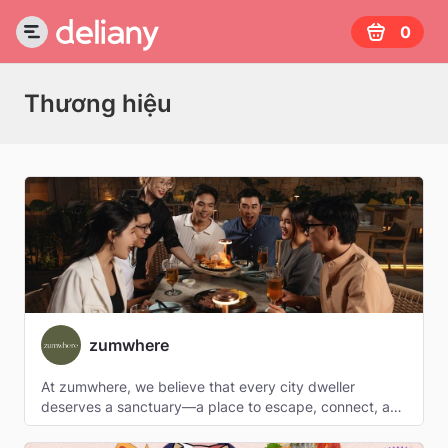
0
Thương hiệu
zumwhere
At zumwhere, we believe that every city dweller 
deserves a sanctuary—a place to escape, connect, and 
rejuvenate. Our diverse fusion cuisine reflects this 
ethos, combining global culinary styles to create dishes 