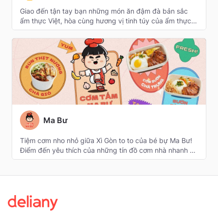
Giao đến tận tay bạn những món ăn đậm đà bản sắc 
ẩm thực Việt, hòa cùng hương vị tinh túy của ẩm thực 
thế giới trong quy trình chế biến và vận chuyển đạt 
chuẩn, để bạn luôn có đa dạng lựa chọn cho bữa ăn 
mỗi ngày
Ma Bư
Tiệm cơm nho nhỏ giữa Xì Gòn to to của bé bự Ma Bư! 
Điểm đến yêu thích của những tín đồ cơm nhà nhanh 
gọn!